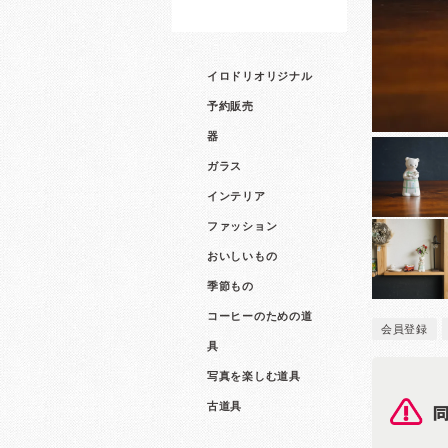
イロドリオリジナル
予約販売
器
ガラス
インテリア
ファッション
おいしいもの
季節もの
コーヒーのための道
会員登録
具
写真を楽しむ道具
古道具