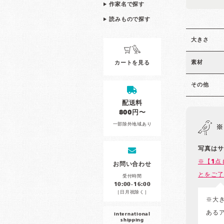
作家名で探す
読みもので探す
大きさ
素材
カートを見る
その他
配送料
800円〜
一部除外地域あり
※
写真はサ
※【1点
お問い合わせ
とをご了
受付時間
10:00-16:00
［日月祝除く］
※大
ある
international
shipping