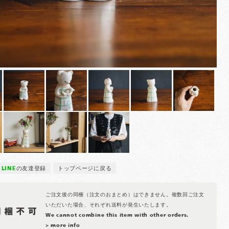
LINE
の友達登録
トップページに戻る
ご注文後の同梱（注文のおまとめ）はできません。複数回ご注文
いただいた場合、それぞれ送料が発生いたします。
We cannot combine this item with other orders.
> more info