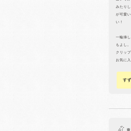
みたりし
が可愛い
い！
一輪挿し
もよし。
クリップ
お気に入
す
※