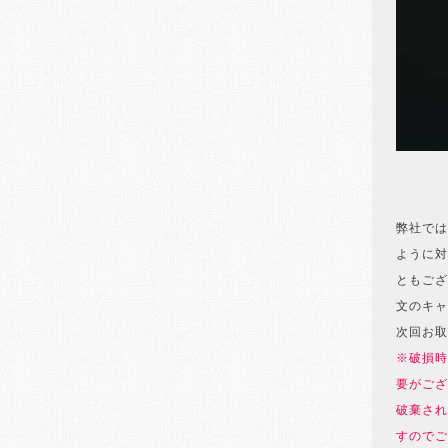
弊社では
ように対
ともござ
文のキャ
次回お取
※破損時
要がござ
破棄され
すのでご