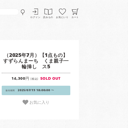
ログイン
読みもの
お気にいり
カート
（2025年7月）【1点もの】
すずらんまーち くま親子一
輪挿し ス5
14,300円
SOLD OUT
[税込]
2025/07/19 18:00:00 〜
販売期間
お気に入り