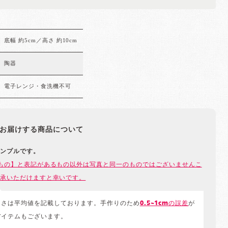
底幅 約5cm／高さ 約10cm
陶器
電子レンジ・食洗機不可
お届けする商品について
ンプルです。
もの】と表記があるもの以外は写真と同一のものではございませんこ
承いただけますと幸いです。
きさは平均値を記載しております。手作りのため
0.5~1cmの誤差
が
アイテムもございます。