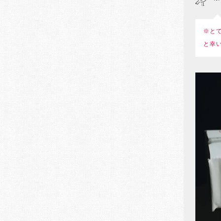
※と
と幸