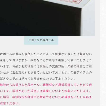
イロドリの段ボール
段ボールの厚みを改良したことによって破損ができるだけ起きない
策をしておりますが、残念なことに運悪く破損して届いてしまうこ
います。良品がある場合には良品との交換対応、欠品の場合はご注
ンセル（返金対応）とさせていただいております。欠品アイテムの
置きやご予約は承っておりませんのでご了承ください。
弊社からお送りした段ボール、緩衝材など原状回復していただく必
います。破損があった場合には破棄しないようお願いいたします。
た場合、破損状況が郵送中と断定できないため補償をいたしかねま
注意ください。