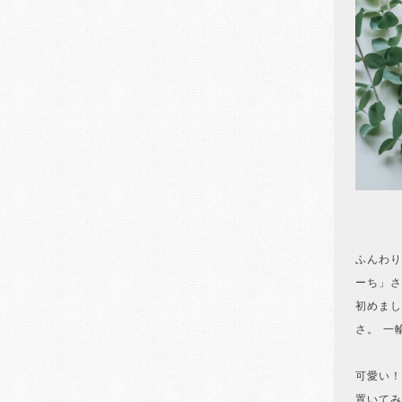
ふんわり
ーち」さ
初めまし
さ。 一
可愛い！
置いてみ