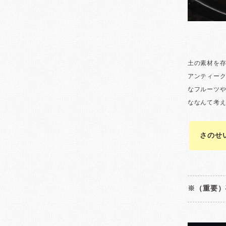
さのせ
※（重要）