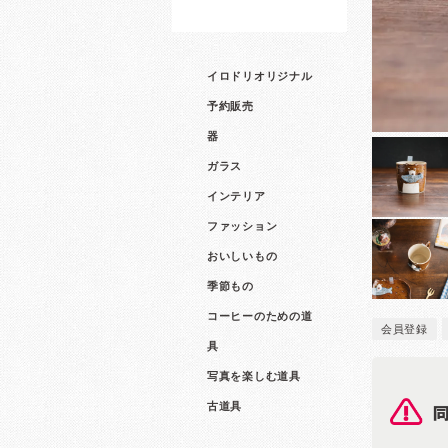
イロドリオリジナル
予約販売
器
ガラス
インテリア
ファッション
おいしいもの
季節もの
コーヒーのための道
会員登録
具
写真を楽しむ道具
古道具