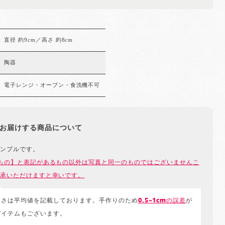
直径 約9cm／高さ 約8cm
陶器
電子レンジ・オーブン・食洗機不可
お届けする商品について
ンプルです。
もの】と表記があるもの以外は写真と同一のものではございませんこ
承いただけますと幸いです。
きさは平均値を記載しております。手作りのため
0.5~1cmの誤差
が
アイテムもございます。