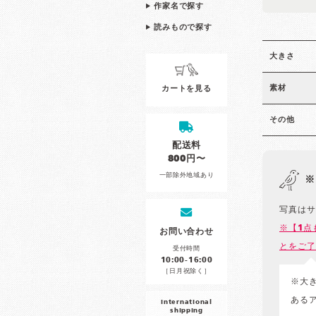
作家名で探す
読みもので探す
大きさ
素材
カートを見る
その他
配送料
800円〜
一部除外地域あり
※
写真はサ
※【1点
お問い合わせ
とをご了
受付時間
10:00-16:00
［日月祝除く］
※大
ある
international
shipping