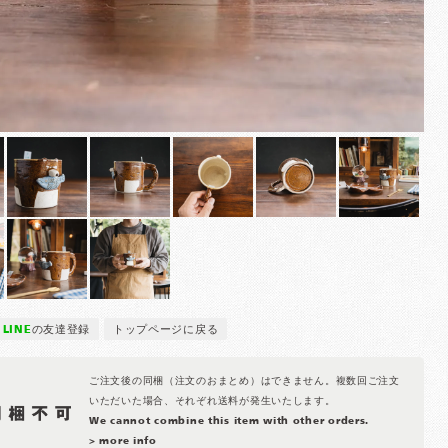
LINE
の友達登録
トップページに戻る
ご注文後の同梱（注文のおまとめ）はできません。複数回ご注文
いただいた場合、それぞれ送料が発生いたします。
We cannot combine this item with other orders.
> more info