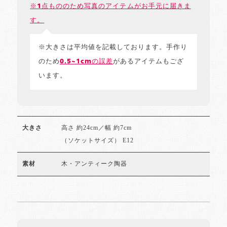
※1点もののため写真のアイテムがお手元に届きま
す。
※大きさは平均値を記載しております。手作り
のため
0.5~1cmの誤差
があるアイテムもござ
います。
高さ 約24cm／幅 約7cm
大きさ
（ソケットサイズ） E12
木・アンティーク陶器
素材