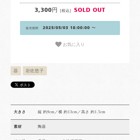
3,300円
SOLD OUT
[税込]
2025/05/03 18:00:00 〜
販売期間
お気に入り
器
岩佐悠子
縦 約9cm／横 約13cm／高さ 約1.5cm
大きさ
陶器
素材