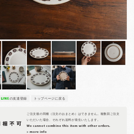
LINE
の友達登録
トップページに戻る
ご注文後の同梱（注文のおまとめ）はできません。複数回ご注文
いただいた場合、それぞれ送料が発生いたします。
We cannot combine this item with other orders.
> more info