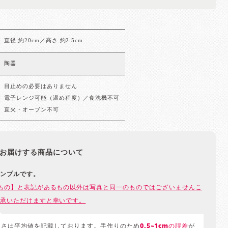
直径 約20cm／高さ 約2.5cm
陶器
目止めの必要はありません
電子レンジ可能（温め程度）／食洗機不可
直火・オーブン不可
お届けする商品について
ンプルです。
もの】と表記があるもの以外は写真と同一のものではございませんこ
承いただけますと幸いです。
きさは平均値を記載しております。手作りのため
0.5~1cmの誤差
が