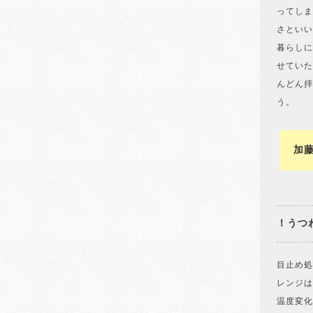
ってしま
さといい
暮らしに
せていた
んどん拝
う。
加
！うつ
目止め処
レンジは
温度変化