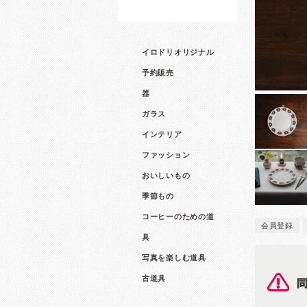
イロドリオリジナル
予約販売
器
ガラス
インテリア
ファッション
おいしいもの
季節もの
コーヒーのための道
会員登録
具
写真を楽しむ道具
古道具