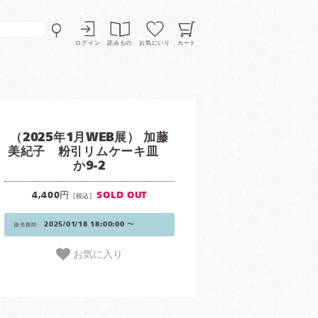
ログイン
読みもの
お気にいり
カート
（2025年1月WEB展） 加藤
美紀子 粉引リムケーキ皿
か9-2
4,400円
SOLD OUT
[税込]
2025/01/18 18:00:00 〜
販売期間
お気に入り