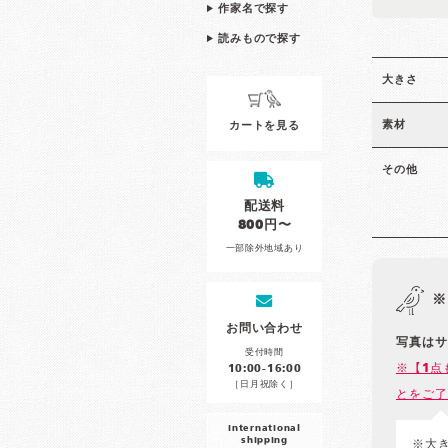
作家名で探す
読みもので探す
大きさ
素材
カートを見る
その他
配送料
800円〜
一部除外地域あり
※
お問い合わせ
写真はサ
受付時間
※【1点
10:00-16:00
［日月祝除く］
とをご了
international
shipping
※大