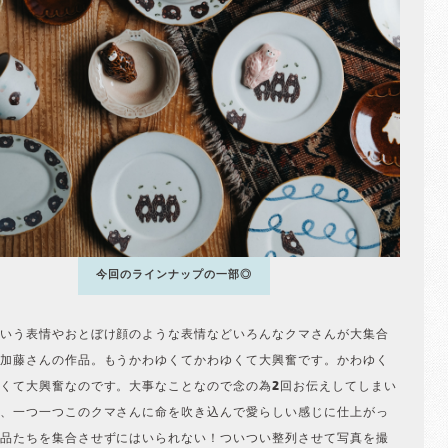
今回のラインナップの一部◎
いう表情やおとぼけ顔のような表情などいろんなクマさんが大集合
加藤さんの作品。もうかわゆくてかわゆくて大興奮です。かわゆく
くて大興奮なのです。大事なことなので念の為2回お伝えしてしまい
、一つ一つこのクマさんに命を吹き込んで愛らしい感じに仕上がっ
品たちを集合させずにはいられない！ついつい整列させて写真を撮