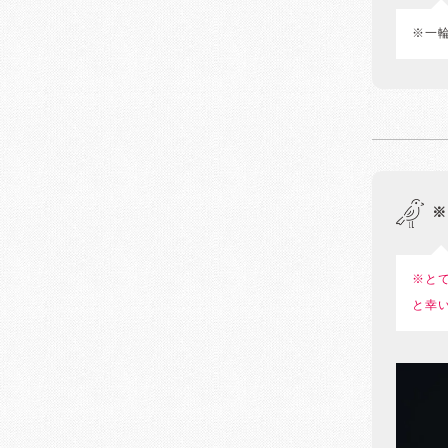
※一
※
※と
と幸