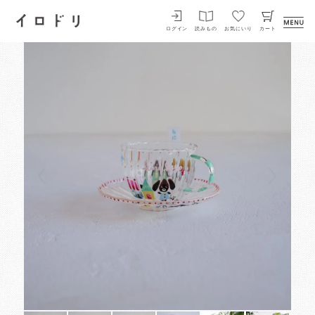
イロドリ
ログイン
読みもの
お気にいり
カート