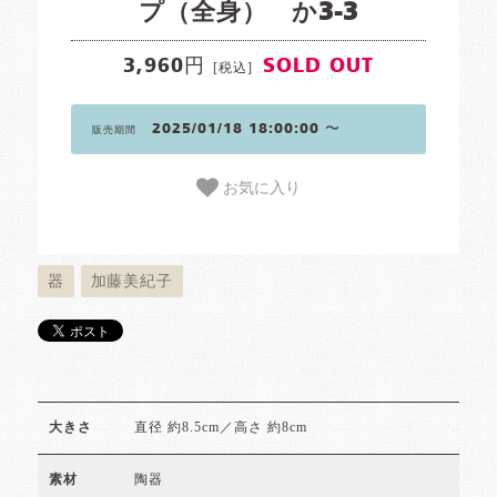
プ（全身） か3-3
3,960円
SOLD OUT
[税込]
2025/01/18 18:00:00 〜
販売期間
お気に入り
器
加藤美紀子
直径 約8.5cm／高さ 約8cm
大きさ
陶器
素材