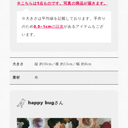
※こちらは1点ものです。写真の商品が届きます。
※大きさは平均値を記載しております。手作り
のため
0.5~1cmの誤差
があるアイテムもござ
います。
縦 約10cm／横 約13cm／幅 約8cm
大きさ
布
素材
happy bugさん