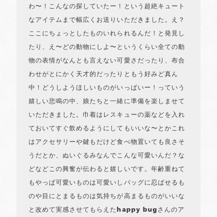
わ〜！こんなの探していたー！という超絶キュート
なアイテムまで幅広くお送りいただきました。え？
ここにちょっとしたものいれられるんだ！と発見し
たり、え〜どの動物にしよ〜というくらい全ての動
物の表情がなんとも言えない可愛さだったり、布合
わせがとにかく天才的だったりともう好みど真ん
中！どうしようほしいものがいっぱいー！っていう
嬉しい悲鳴の中、娘たちと一緒に準備を楽しませて
いただきました。巾着はレスキューの薬などを入れ
ておいてすぐ飲めるようにしてもいいな〜とかこれ
はアクセサリーや鍵もだけど食べ物置いても良さそ
うだとか、ぬいぐるみなんでこんな可愛いんだ？な
どなどこの興奮が伝わると嬉しいです。年齢重ねて
もやっぱ可愛いものは可愛いしバッグに忍ばせるも
のや目にとまるものは気持ちが高まるものがいいな
と改めて実感させてもらえたhappy bugさんのア