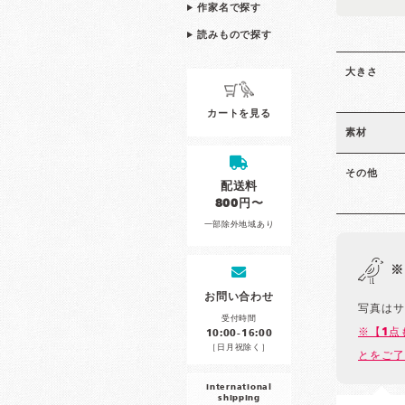
作家名で探す
読みもので探す
大きさ
カートを見る
素材
その他
配送料
800円〜
一部除外地域あり
※
お問い合わせ
写真はサ
受付時間
※【1点
10:00-16:00
［日月祝除く］
とをご了
international
shipping