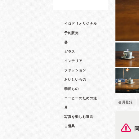
イロドリオリジナル
予約販売
器
ガラス
インテリア
ファッション
おいしいもの
季節もの
コーヒーのための道
会員登録
具
写真を楽しむ道具
古道具