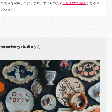
は平均値を記載しております。手作りのため
0.5~1cmの誤差
があるア
ございます。
cnepotterystudioさん