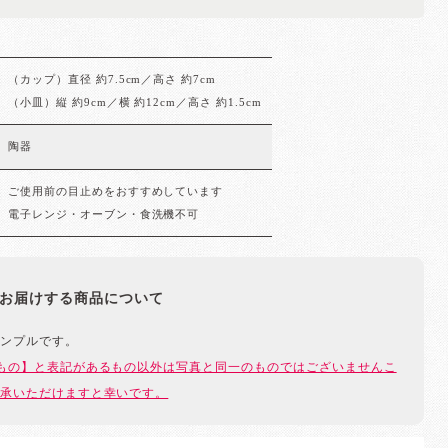
（カップ）直径 約7.5cm／高さ 約7cm
（小皿）縦 約9cm／横 約12cm／高さ 約1.5cm
陶器
ご使用前の目止めをおすすめしています
電子レンジ・オーブン・食洗機不可
お届けする商品について
ンプルです。
もの】と表記があるもの以外は写真と同一のものではございませんこ
承いただけますと幸いです。