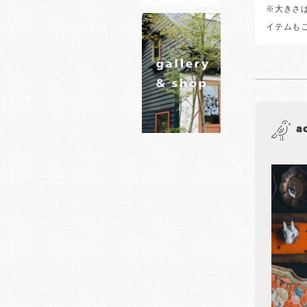
※大きさ
イテムも
a