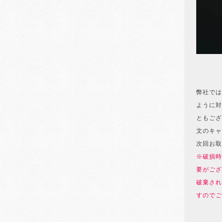
弊社では
ように対
ともござ
文のキャ
次回お取
※破損時
要がござ
破棄され
すのでご