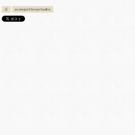
器
acnepotterystudio