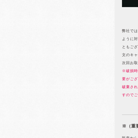
弊社では
ように対
ともござ
文のキャ
次回お取
※破損時
要がござ
破棄され
すのでご
※（重