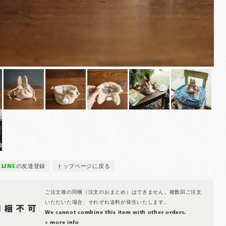
LINE
の友達登録
トップページに戻る
ご注文後の同梱（注文のおまとめ）はできません。複数回ご注文
いただいた場合、それぞれ送料が発生いたします。
We cannot combine this item with other orders.
> more info