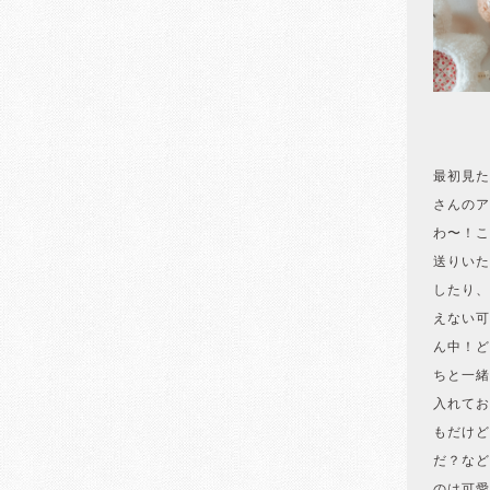
最初見た
さんのア
わ〜！こ
送りいた
したり、
えない可
ん中！ど
ちと一緒
入れてお
もだけど
だ？など