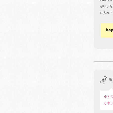
のは可愛
がいいな
に入れて
ha
※
※と
と幸