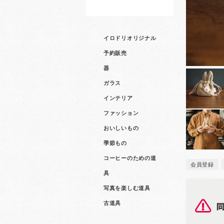
イロドリオリジナル
予約販売
器
ガラス
インテリア
ファッション
おいしいもの
季節もの
コーヒーのための道
会員登録
具
写真を楽しむ道具
古道具