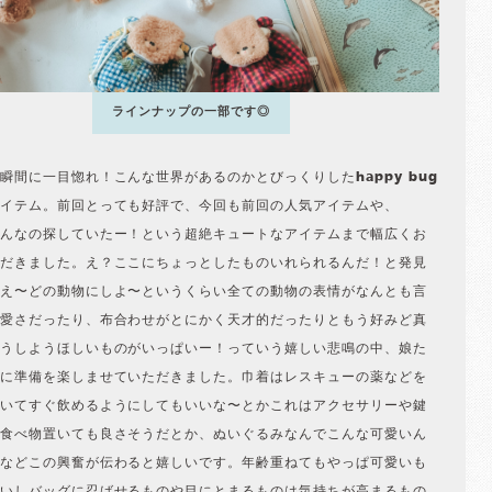
ラインナップの一部です◎
瞬間に一目惚れ！こんな世界があるのかとびっくりしたhappy bug
イテム。前回とっても好評で、今回も前回の人気アイテムや、
んなの探していたー！という超絶キュートなアイテムまで幅広くお
だきました。え？ここにちょっとしたものいれられるんだ！と発見
え〜どの動物にしよ〜というくらい全ての動物の表情がなんとも言
愛さだったり、布合わせがとにかく天才的だったりともう好みど真
うしようほしいものがいっぱいー！っていう嬉しい悲鳴の中、娘た
に準備を楽しませていただきました。巾着はレスキューの薬などを
いてすぐ飲めるようにしてもいいな〜とかこれはアクセサリーや鍵
食べ物置いても良さそうだとか、ぬいぐるみなんでこんな可愛いん
などこの興奮が伝わると嬉しいです。年齢重ねてもやっぱ可愛いも