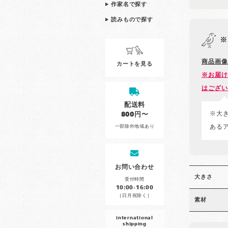
作家名で探す
読みもので探す
※
商品画像
カートを見る
※お届け
はござい
配送料
※大
800円〜
一部除外地域あり
ある
お問い合わせ
大きさ
受付時間
10:00-16:00
［日月祝除く］
素材
international
shipping