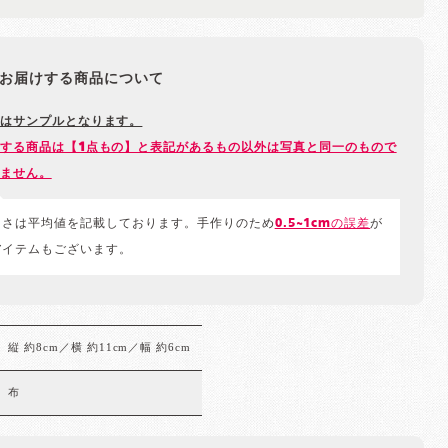
お届けする商品について
はサンプルとなります。
する商品は【1点もの】と表記があるもの以外は写真と同一のもので
ません。
きさは平均値を記載しております。手作りのため
0.5~1cmの誤差
が
アイテムもございます。
縦 約8cm／横 約11cm／幅 約6cm
布