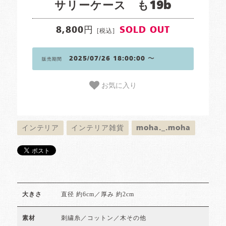
サリーケース も19b
8,800円
SOLD OUT
[税込]
2025/07/26 18:00:00 〜
販売期間
お気に入り
インテリア
インテリア雑貨
moha._.moha
直径 約6cm／厚み 約2cm
大きさ
刺繍糸／コットン／木その他
素材