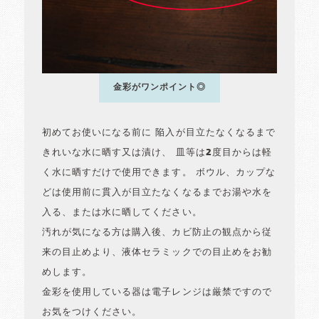
金彩がワンポイント◎
初めてお使いになる前に 陥入が目立たなくなるまで
きれいな水に晒す又は漬け、 皿等は2度目からは軽
く水に晒すだけで使用できます。 ボウル、カップな
どは使用前に貫入が目立たなくなるまでお湯や水を
入る、または水に晒してください。
汚れが気になる方は購入後、カビ防止の観点から従
来の目止めより、液体セラミックでの目止めをお勧
めします。
金彩を使用している器は電子レンジは厳禁ですので
お気をつけください。