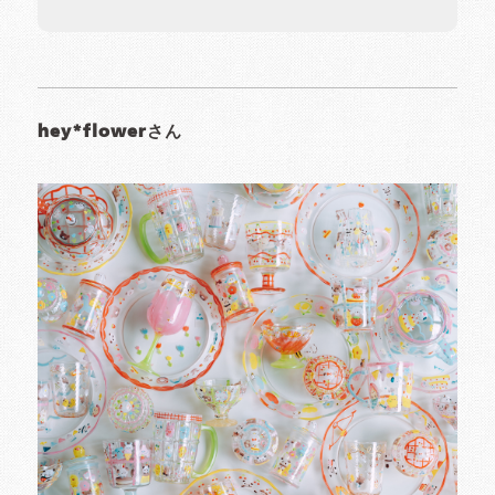
hey*flowerさん