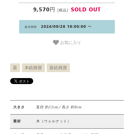
9,570円
SOLD OUT
[税込]
2024/09/28 18:00:00 〜
販売期間
お気に入り
器
木絵雑貨
器絵雑貨
直径 約12cm／高さ 約8cm
大きさ
木（ウォルナット）
素材