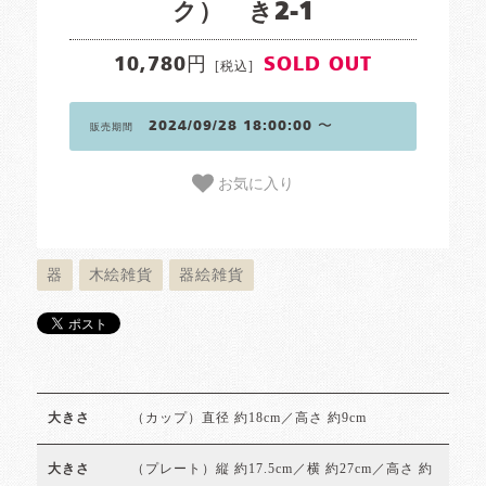
ク） き2-1
10,780円
SOLD OUT
[税込]
2024/09/28 18:00:00 〜
販売期間
お気に入り
器
木絵雑貨
器絵雑貨
（カップ）直径 約18cm／高さ 約9cm
大きさ
（プレート）縦 約17.5cm／横 約27cm／高さ 約
大きさ