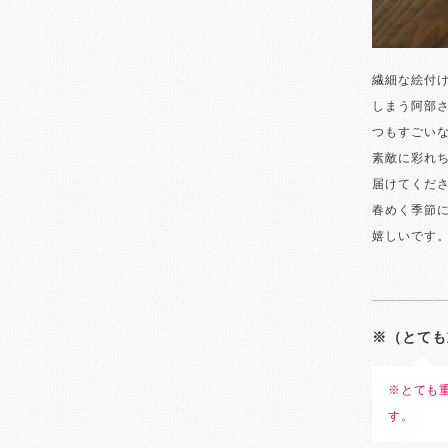
繊細な絵付
しまう阿部
つもすごい
素敵に彩れ
届けてくだ
春めく季節
嬉しいです
※（とても
※とても
す。