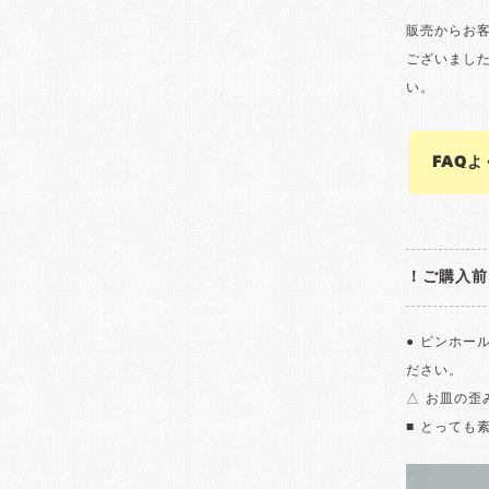
販売からお
ございまし
い。
FAQ
！ご購入前
● ピンホー
ださい。
△ お皿の
■ とっても