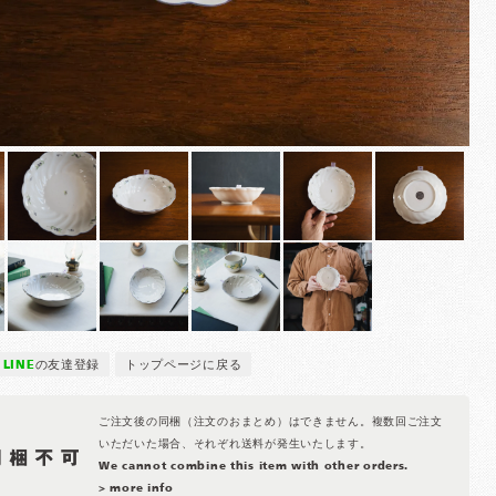
LINE
の友達登録
トップページに戻る
ご注文後の同梱（注文のおまとめ）はできません。複数回ご注文
いただいた場合、それぞれ送料が発生いたします。
We cannot combine this item with other orders.
> more info