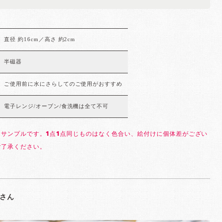
直径 約16cm／高さ 約2cm
半磁器
ご使用前に水にさらしてのご使用がおすすめ
電子レンジ/オーブン/食洗機は全て不可
はサンプルです。1点1点同じものはなく色合い、絵付けに個体差がござい
ご了承ください。
さん