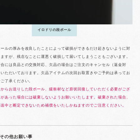
イロドリの段ボール
ボールの厚みを改良したことによって破損ができるだけ起きないように対
りますが、残念なことに運悪く破損して届いてしまうこともございます。
場合には良品との交換対応、欠品の場合はご注文のキャンセル（返金対
ていただいております。欠品アイテムの次回お取置きやご予約は承ってお
でご了承ください。
社からお送りした段ボール、緩衝材など原状回復していただく必要がござ
損があった場合には破棄しないようお願いいたします。破棄された場合、
郵送中と断定できないため補償をいたしかねますのでご注意ください。
その他お願い事