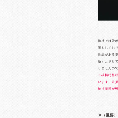
弊社では段
策をしてお
良品がある
応）とさせ
りませんの
※破損時弊
います。破
破損状況が
※（重要）