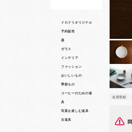
イロドリオリジナル
予約販売
器
ガラス
インテリア
ファッション
おいしいもの
季節もの
コーヒーのための道
会員登録
具
写真を楽しむ道具
古道具