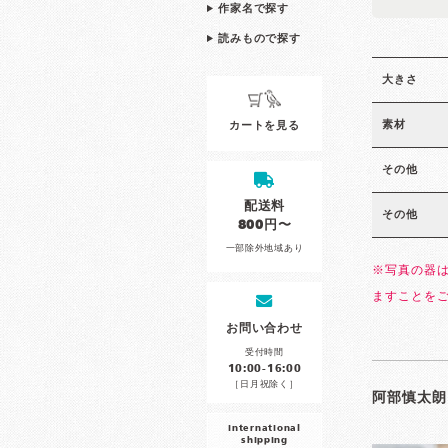
作家名で探す
読みもので探す
大きさ
素材
カートを見る
その他
配送料
その他
800円〜
一部除外地域あり
※写真の器
ますことを
お問い合わせ
受付時間
10:00-16:00
［日月祝除く］
阿部慎太朗
international
shipping