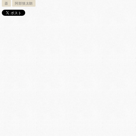
器
阿部慎太朗