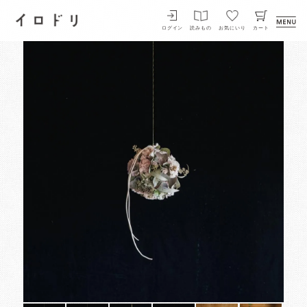
イロドリ
ログイン
読みもの
お気にいり
カート