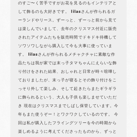
のすご〜く苦手ですがお花を見るのもインテリアと
して飾るのも大好きです。 lilasさんが作られるガ
ーランドやリース。ずーっと、ずーっと前から見て
は楽しんでいまして、去年のクリスマス付近に販売
されたアイテムたちを販売時間でドキドキ待機して
ソワソワしながら購入して今も大事に使っていま
す。 lilasさんが作られるメチャクチャに素敵な作
品たちは我が家では末っ子タマちゃんにえらいな飾
り付けをされた結果、おしゃれと日常が時々喧嘩し
ておりましたが、末っ子が寝るとその飾り付けをこ
っそり外して楽しみ、そして起きたらまたギラギラ
に飾られるという、大人も子供も楽しませていただ
き 現在はクリスマスまでしばし保管しています。今
年もまた使うぞー！とワクワクしているのです。 今
回は私が購入したフライングツリーを今の時期から
楽しめるように考えてくださったものから、ずっと