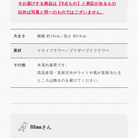
※お届けする商品は【1点もの】と表記があるもの
以外は写真と同一のものではございません。
横幅 約14cm／高さ 約14cm
大きさ
ドライフラワー／プリザーブドフラワー
素材
水濡れ厳禁です。
その他
高温多湿・直射日光やライトや風が直接当たる
ところは飾るのを避けてください。
lilasさん