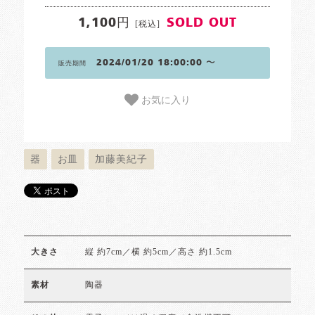
1,100円
SOLD OUT
[税込]
2024/01/20 18:00:00 〜
販売期間
お気に入り
器
お皿
加藤美紀子
縦 約7cm／横 約5cm／高さ 約1.5cm
大きさ
陶器
素材