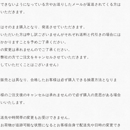
信できないようになっている方やお送りしたメールが返送されてくる方は
いただきます。
方はそのまま購入となり、発送させていただきます。
格いただいた方は申し訳ございませんがそれぞれ送料と代引きの場合には
がかかりますことを予めご了承ください。
の変更は承れませんのでご了承ください。
弊社の方でご注文をキャンセルさせていただきます。
゙していただくことはございません）
待販売とは異なり、合格したお客様は必ず購入できる抽選方法となりま
様のご注文後のキャンセルは承れませんので必ず購入の意思がある場合
願いいたします。
配送先や時間帯の変更もお受けできません。
お荷物が追跡可能な状態になるとお客様自身で配送先や日時の変更でき