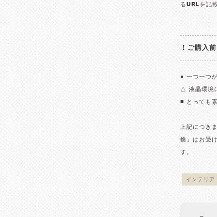
るURLを記
！ご購入前
● 一つ一つ
△ 液晶環
■ とっても
上記につき
換」はお受
す。
インテリア