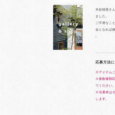
木絵雑貨さん
ました。
ご不便なこ
会となれば
.
応募方法に
※アイテム
※複数種類
でください
※当選者は
します。