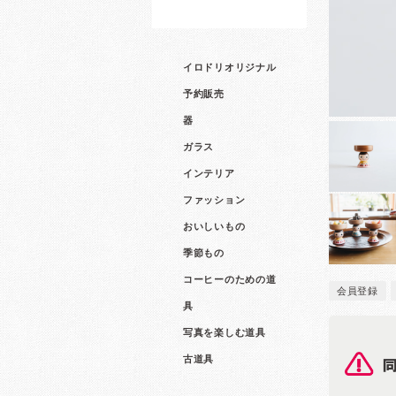
イロドリオリジナル
予約販売
器
ガラス
インテリア
ファッション
おいしいもの
季節もの
コーヒーのための道
会員登録
具
写真を楽しむ道具
古道具