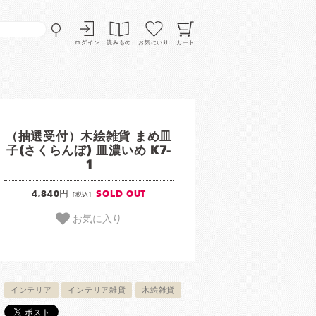
ログイン
読みもの
お気にいり
カート
（抽選受付）木絵雑貨 まめ皿
子(さくらんぼ) 皿濃いめ K7-
1
4,840円
SOLD OUT
[税込]
お気に入り
インテリア
インテリア雑貨
木絵雑貨