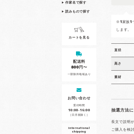
作家名で探す
読みもので探す
※1家族
します。
カートを見る
直径
配送料
高さ
800円〜
一部除外地域あり
素材
お問い合わせ
受付時間
抽選方法に
10:00-16:00
［日月祝除く］
長文で説明が
international
ご購入を検
shipping