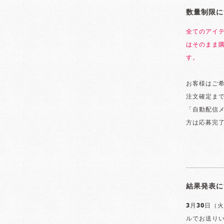
数量制限に
全てのアイ
はそのまま
す。
お客様はご希
注文確定まて
「自動配信メ
方は応募完了
結果発表に
3月30日（
ルでお送り