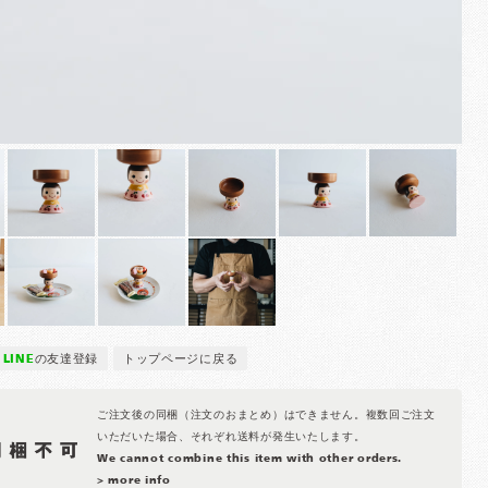
LINE
の友達登録
トップページに戻る
ご注文後の同梱（注文のおまとめ）はできません。複数回ご注文
いただいた場合、それぞれ送料が発生いたします。
We cannot combine this item with other orders.
> more info