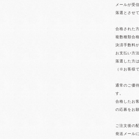
メールが受
落選とさせて
合格された
複数種類合
決済手数料
お支払い方法
落選した方は
（※お客様て
通常のご優
す。
合格したお客
の応募をお
ご注文後の
発送メールに