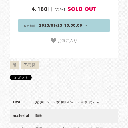
4,180円
SOLD OUT
[税込]
2023/09/23 18:00:00 〜
販売期間
お気に入り
器
矢島操
縦 約12cm／横 約19.5cm／高さ 約2cm
size
陶器
material