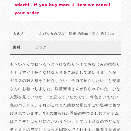
adachi . If you buy more 2 item we cancel
your order.
（おびな&めびな）底横 約9cm／高さ 約4.5cm
大きさ
ガラス
素材
も〜い〜くつね〜る〜と〜ひな祭り〜！でおなじみの雛祭り
ももうすぐ！色々なひな人形をご紹介してまいりましたが、
ガラスの雛人形をご紹介したい！全力で紹介したい！と安達
さんにお願いしました。以前安達さんが作られていた、ひな
人形を見ていつか...!と思っていたのです。何色といえない
色のバランス。それがこれまた絶妙な形にすごい塩梅で色つ
けされています。1年の限られた季節の中で楽しむアイテム
はここぞとばかりにこだわりたい。とても上品なのでどんな
テイストの空間にもスッと馴染んでくれます。雛祭りを過ぎ