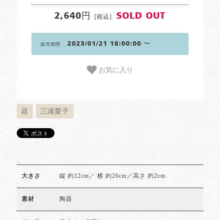
2,640円
SOLD OUT
[税込]
2023/01/21 18:00:00 〜
販売期間
お気に入り
器
三浦愛子
縦 約12cm／ 横 約26cm／高さ 約2cm
大きさ
陶器
素材