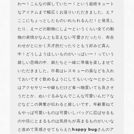
わ〜！こんなの探していたー！という超絶キュート
なアイテムまで幅広くお送りいただきました。え？
ここにちょっとしたものいれられるんだ！と発見し
たり、え〜どの動物にしよ〜というくらい全ての動
物の表情がなんとも言えない可愛さだったり、布合
わせがとにかく天才的だったりともう好みど真ん
中！どうしようほしいものがいっぱいー！っていう
嬉しい悲鳴の中、娘たちと一緒に準備を楽しませて
いただきました。巾着はレスキューの薬などを入れ
ておいてすぐ飲めるようにしてもいいな〜とかこれ
はアクセサリーや鍵もだけど食べ物置いても良さそ
うだとか、ぬいぐるみなんでこんな可愛いんだ？な
どなどこの興奮が伝わると嬉しいです。年齢重ねて
もやっぱ可愛いものは可愛いしバッグに忍ばせるも
のや目にとまるものは気持ちが高まるものがいいな
と改めて実感させてもらえたhappy bugさんのア