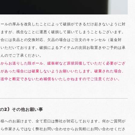
ボールの厚みを改良したことによって破損ができるだけ起きないように対
りますが、残念なことに運悪く破損して届いてしまうこともございます。
場合には良品との交換対応、欠品の場合はご注文のキャンセル（返金対
ていただいております。破損によるアイテムの次回お取置きやご予約は承
せんのでご了承ください。
社からお送りした段ボール、緩衝材など原状回復していただく必要がござ
損があった場合には破棄しないようお願いいたします。破棄された場合、
郵送中と断定できないため補償をいたしかねますのでご注意ください。
の2｠その他お願い事
客様へのお届けまで、全て窓口は弊社が対応しております。何かご質問が
たら作家さんではなく弊社お問い合わせからお気軽にお問い合わせくださ