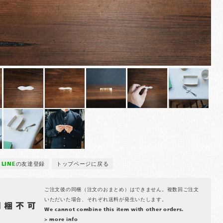
LINE
の友達登録
トップページに戻る
ご注文後の同梱（注文のおまとめ）はできません。複数回ご注文
いただいた場合、それぞれ送料が発生いたします。
We cannot combine this item with other orders.
> more info