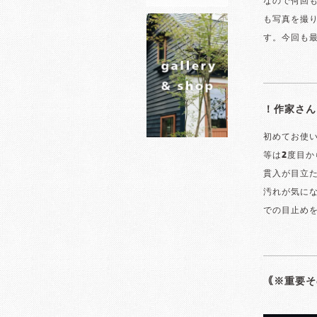
なので何回
も写真を撮
す。今回も
！作家さん
初めてお使い
等は2度目か
貫入が目立
汚れが気に
での目止め
｟※重要そ