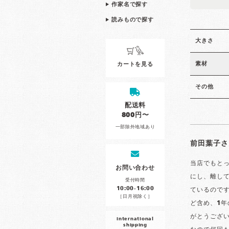
作家名で探す
読みもので探す
大きさ
素材
カートを見る
その他
配送料
800円〜
一部除外地域あり
前田葉子さ
当店でもと
お問い合わせ
にし、離し
受付時間
10:00-16:00
ているので
［日月祝除く］
ど含め、1年
がとうござ
international
shipping