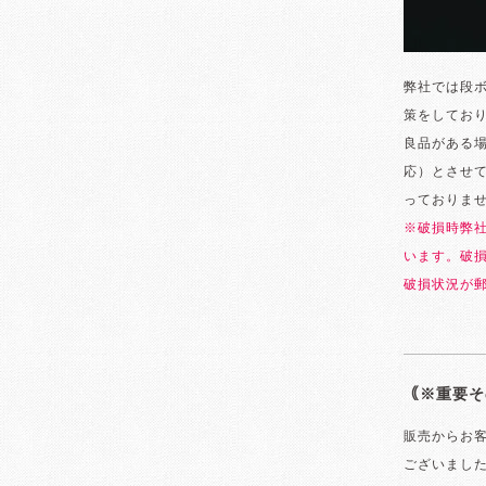
弊社では段
策をしてお
良品がある
応）とさせ
っておりま
※破損時弊
います。破
破損状況が
｟※重要そ
販売からお
ございまし