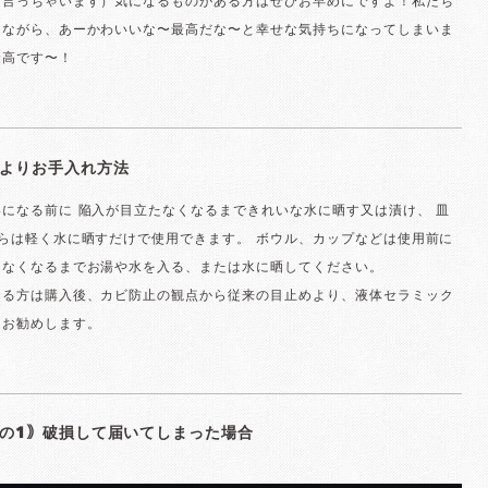
も言っちゃいます）気になるものがある方はぜひお早めにですよ！私たち
りながら、あーかわいいな〜最高だな〜と幸せな気持ちになってしまいま
最高です〜！
よりお手入れ方法
になる前に 陥入が目立たなくなるまできれいな水に晒す又は漬け、 皿
らは軽く水に晒すだけで使用できます。 ボウル、カップなどは使用前に
たなくなるまでお湯や水を入る、または水に晒してください。
なる方は購入後、カビ防止の観点から従来の目止めより、液体セラミック
をお勧めします。
の1｠破損して届いてしまった場合