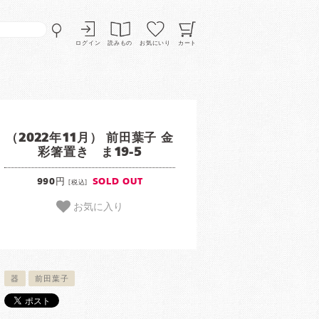
ログイン
読みもの
お気にいり
カート
（2022年11月） 前田葉子 金
彩箸置き ま19-5
990円
SOLD OUT
[税込]
お気に入り
器
前田葉子