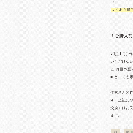
い。
よくある質
！ご購入前
○1点1点手
いただけな
△ お皿の
■ とっても
作家さんの
す。上記に
交換」はお
ます。
器
前