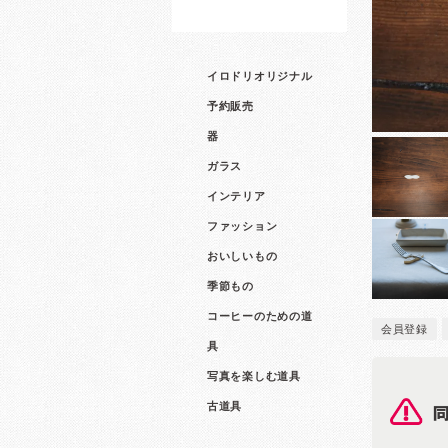
イロドリオリジナル
予約販売
器
ガラス
インテリア
ファッション
おいしいもの
季節もの
コーヒーのための道
会員登録
具
写真を楽しむ道具
古道具