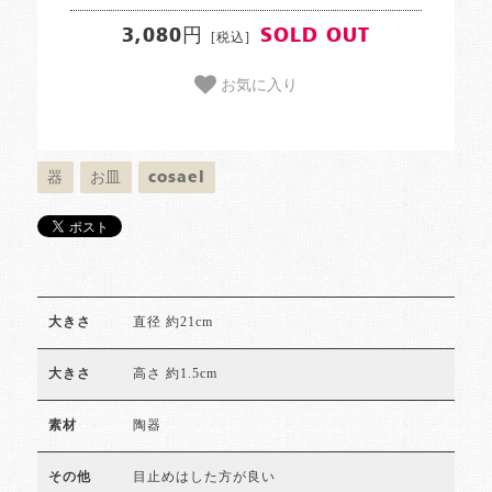
3,080円
SOLD OUT
[税込]
お気に入り
器
お皿
cosael
直径 約21cm
大きさ
高さ 約1.5cm
大きさ
陶器
素材
目止めはした方が良い
その他