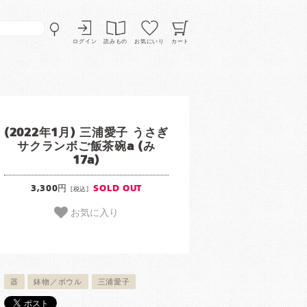
ログイン
読みもの
お気にいり
カート
(2022年1月) 三浦愛子 うさぎ
サクランボご飯茶碗a (み
17a)
3,300円
SOLD OUT
[税込]
お気に入り
器
鉢物／ボウル
三浦愛子