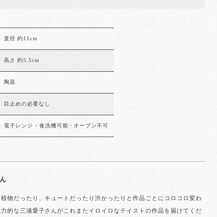
直径 約11cm
高さ 約5.5cm
陶器
目止めの必要なし
電子レンジ・食洗機可能・オーブン不可
ん
り植物だったり、キュートだったり渋かったりと作品ごとにコロコロ変わ
魅力的な三浦愛子さんがこれまたイロイロなテイストの作品を届けてくだ