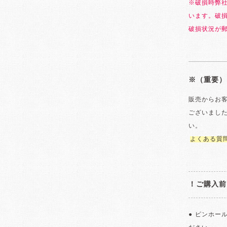
※破損時弊
います。破
破損状況が
※（重要）
販売からお
ございまし
い。
よくある質
！ご購入前
● ピンホー