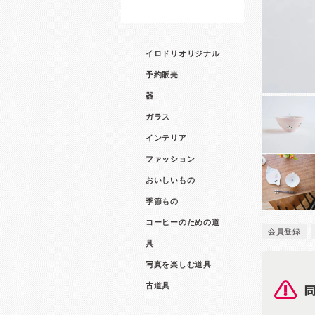
イロドリオリジナル
予約販売
器
ガラス
インテリア
ファッション
おいしいもの
季節もの
コーヒーのための道
会員登録
具
写真を楽しむ道具
古道具