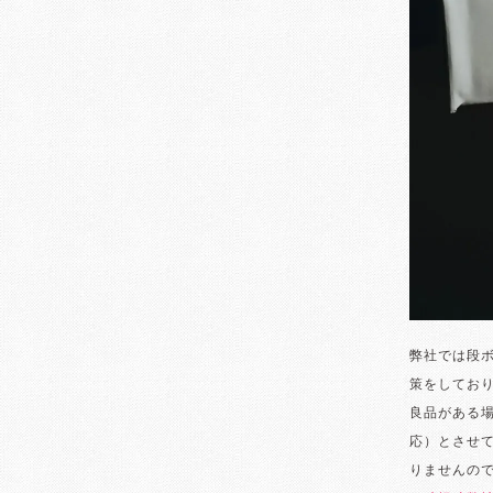
弊社では段
策をしてお
良品がある
応）とさせ
りませんの