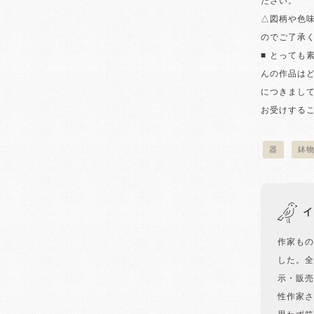
ださい。
△図柄や色
のでご了承
■ とっても
んの作品は
につきまし
お受けする
器
鉢
イ
作家もの
した。全
示・販売
性作家さ