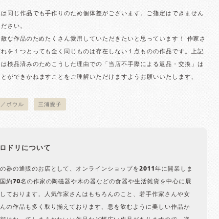
味は同じ作品でも手作りのため個体差がございます。ご指定はできません
ください。
素敵な作品のためたくさん愛用していただきたいと思っています！ 作家さ
どれを１つとっても全く同じものは存在しない１点ものの作品です。上記
ては検品済みのためこうした理由での「当店不手際による返品・交換」は
ことができかねますことをご理解いただけますようお願いいたします。
物／ボウル
三浦愛子
ロドリについて
の器の通販のお店として、オンラインショップを2011年に開業しま
国約70名の作家の陶磁器や木の器などの食器や生活雑貨を中心に展
しております。人気作家さんはもちろんのこと、若手作家さんや女
んの作品も多く取り揃えております。息を飲むように美しい作品か