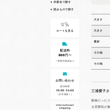
作家名で探す
読みもので探す
大きさ
大きさ
カートを見る
素材
配送料
その他
800円〜
一部除外地域あり
その他
お問い合わせ
受付時間
10:00-16:00
三浦愛子さ
［日月祝除く］
動物だった
international
る雰囲気が
shipping