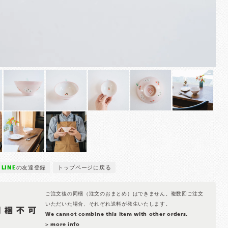
LINE
の友達登録
トップページに戻る
ご注文後の同梱（注文のおまとめ）はできません。複数回ご注文
いただいた場合、それぞれ送料が発生いたします。
We cannot combine this item with other orders.
> more info