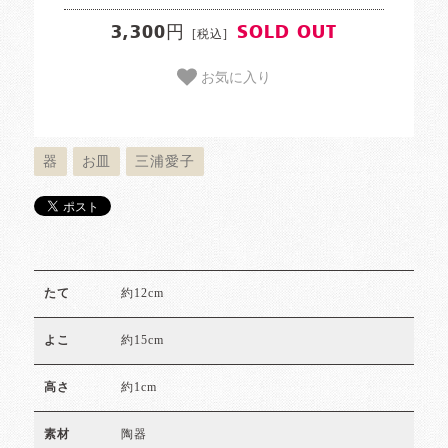
3,300円
SOLD OUT
[税込]
お気に入り
器
お皿
三浦愛子
約12cm
たて
約15cm
よこ
約1cm
高さ
陶器
素材