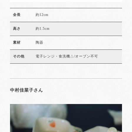
約12cm
全長
約1.5cm
高さ
陶器
素材
電子レンジ・食洗機△/オーブン不可
その他
中村佳菜子さん