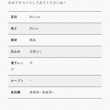
わせてチョイスしてみてくださいね！
約11cm
直径
約2cm
高さ
陶器
素材
必要なし
目止め
可
電子レン
ジ
×
オーブン
業務用× 家庭用○
食洗機