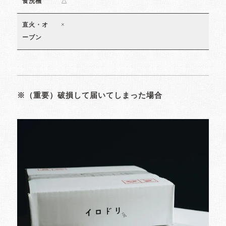
△
食洗機
×
直火・オ
ーブン
※（重要）破損して届いてしまった場合