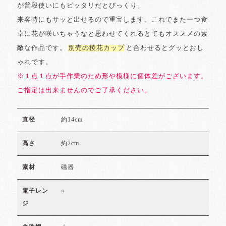
が普段使いにもピッタリだとびっくり。
来客時にもサッと出せるので重宝します。これでまた一つ食
卓に花が咲いちゃうなと思わせてくれるとてもオススメの素
敵な作品です。
別売の稜花カップ
と合わせるとグッとおし
ゃれです。
※１点１点が手作業のため形や模様に個体差がございます。
ご指定は出来ませんのでご了承ください。
約14cm
直径
約2cm
高さ
磁器
素材
○
電子レン
ジ