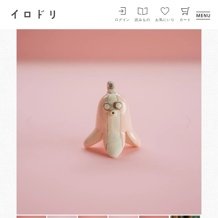
イロドリ
ログイン
読みもの
お気にいり
カート