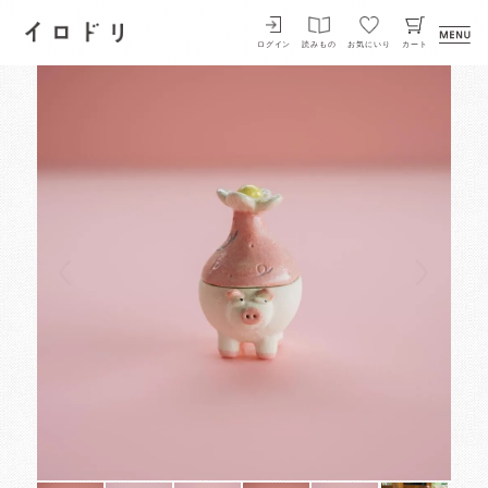
イロドリ
ログイン
読みもの
お気にいり
カート