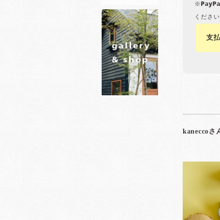
※Pay
ください
支