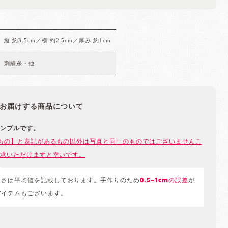
縦 約3.5cm／横 約2.5cm／厚み 約1cm
刺繍糸・他
お届けする商品について
ンプルです。
もの】と表記があるもの以外は写真と同一のものではございませんこ
承いただけますと幸いです。
きさは平均値を記載しております。手作りのため
0.5~1cmの誤差
が
アイテムもございます。