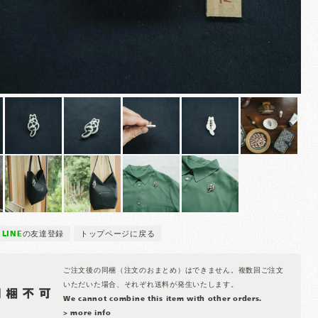
LINE
の友達登録
トップページに戻る
ご注文後の同梱（注文のおまとめ）はできません。複数回ご注文
いただいた場合、それぞれ送料が発生いたします。
We cannot combine this item with other orders.
> more info