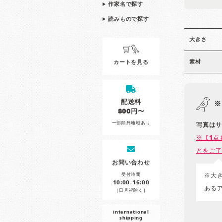
作家名で探す
読みもので探す
大きさ
素材
カートを見る
配送料
※
800円〜
一部除外地域あり
写真はサ
※【1点
とをご了
お問い合わせ
受付時間
※大
10:00-16:00
ある
［日月祝除く］
international
shipping