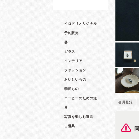
イロドリオリジナル
予約販売
器
ガラス
インテリア
ファッション
おいしいもの
季節もの
コーヒーのための道
会員登録
具
写真を楽しむ道具
古道具