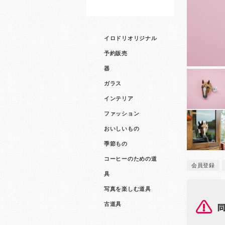
イロドリオリジナル
予約販売
器
ガラス
インテリア
ファッション
おいしいもの
季節もの
コーヒーのための道
会員登録
具
写真を楽しむ道具
古道具