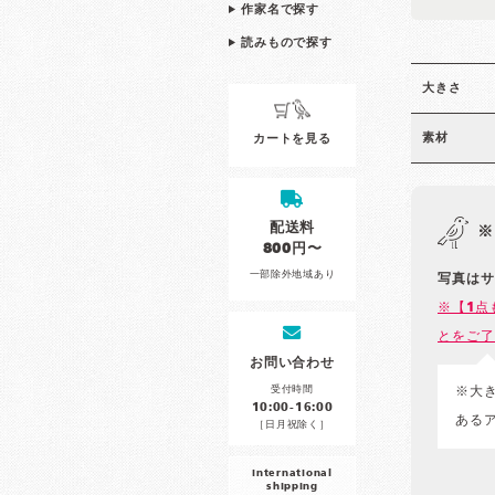
作家名で探す
読みもので探す
大きさ
素材
カートを見る
配送料
※
800円〜
一部除外地域あり
写真はサ
※【1点
とをご了
お問い合わせ
受付時間
※大
10:00-16:00
ある
［日月祝除く］
international
shipping