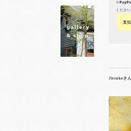
※Pay
ください
支