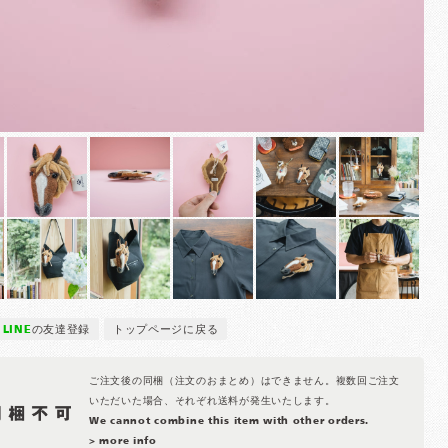
LINE
の友達登録
トップページに戻る
ご注文後の同梱（注文のおまとめ）はできません。複数回ご注文
いただいた場合、それぞれ送料が発生いたします。
We cannot combine this item with other orders.
> more info