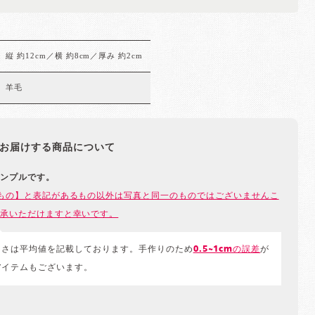
縦 約12cm／横 約8cm／厚み 約2cm
羊毛
お届けする商品について
ンプルです。
もの】と表記があるもの以外は写真と同一のものではございませんこ
承いただけますと幸いです。
きさは平均値を記載しております。手作りのため
0.5~1cmの誤差
が
アイテムもございます。