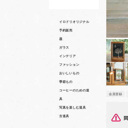
イロドリオリジナル
予約販売
器
ガラス
インテリア
ファッション
おいしいもの
季節もの
コーヒーのための道
会員登録
具
写真を楽しむ道具
古道具