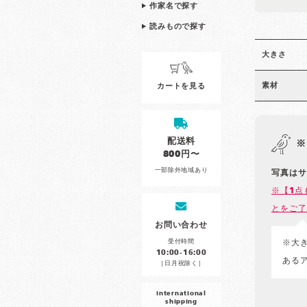
作家名で探す
読みもので探す
大きさ
素材
カートを見る
配送料
※
800円〜
一部除外地域あり
写真はサ
※【1点
とをご了
お問い合わせ
受付時間
※大
10:00-16:00
ある
［日月祝除く］
international
shipping