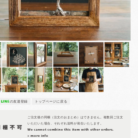
LINE
の友達登録
トップページに戻る
ご注文後の同梱（注文のおまとめ）はできません。複数回ご注文
いただいた場合、それぞれ送料が発生いたします。
We cannot combine this item with other orders.
> more info