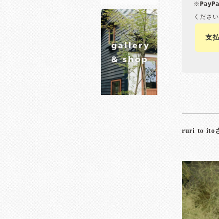
※Pay
ください
支