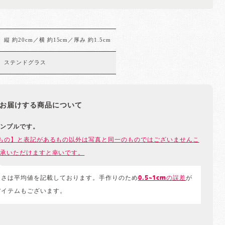
縦 約20cm／横 約15cm／厚み 約1.5cm
ステンドグラス
お届けする商品について
ンプルです。
もの】と表記があるもの以外は写真と同一のものではございませんこ
承いただけますと幸いです。
きさは平均値を記載しております。手作りのため
0.5~1cmの誤差
が
アイテムもございます。