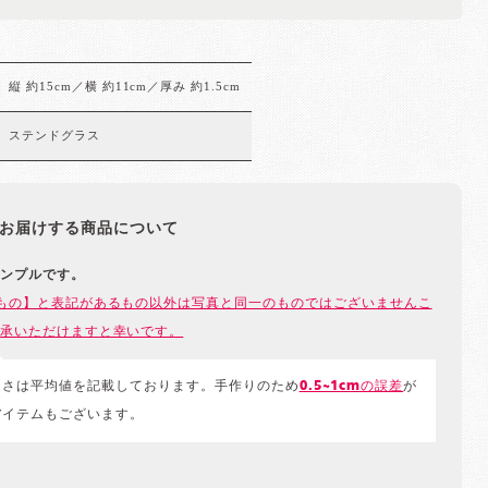
縦 約15cm／横 約11cm／厚み 約1.5cm
ステンドグラス
お届けする商品について
ンプルです。
もの】と表記があるもの以外は写真と同一のものではございませんこ
承いただけますと幸いです。
きさは平均値を記載しております。手作りのため
0.5~1cmの誤差
が
アイテムもございます。