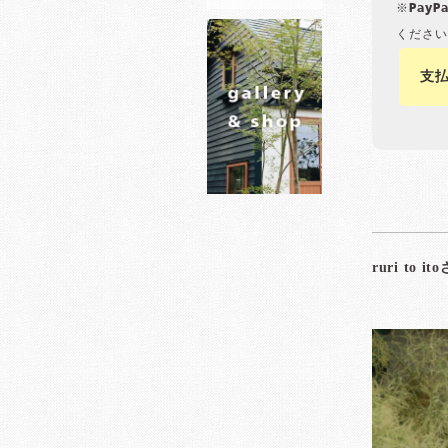
※Pay
ください
支