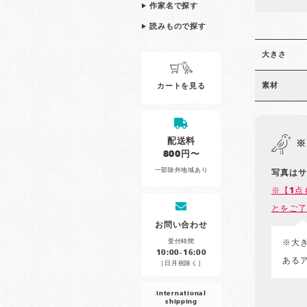
作家名で探す
読みもので探す
大きさ
素材
カートを見る
配送料
※
800円〜
一部除外地域あり
写真はサ
※【1点
とをご了
お問い合わせ
受付時間
※大
10:00-16:00
ある
［日月祝除く］
international
shipping