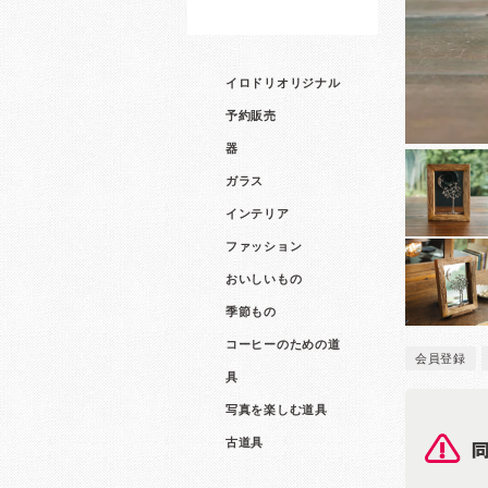
イロドリオリジナル
予約販売
器
ガラス
インテリア
ファッション
おいしいもの
季節もの
コーヒーのための道
会員登録
具
写真を楽しむ道具
古道具