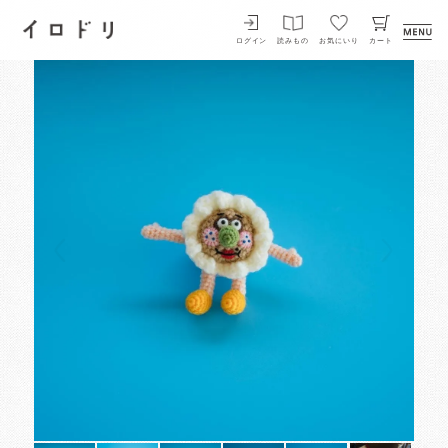
イロドリ
ログイン
読みもの
お気にいり
カート