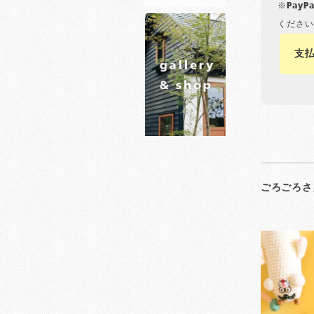
※Pay
ください
支