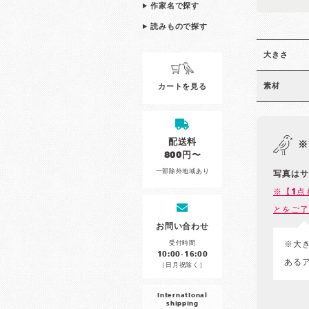
作家名で探す
読みもので探す
大きさ
素材
カートを見る
配送料
※
800円〜
一部除外地域あり
写真はサ
※【1点
とをご了
お問い合わせ
受付時間
※大
10:00-16:00
ある
［日月祝除く］
international
shipping