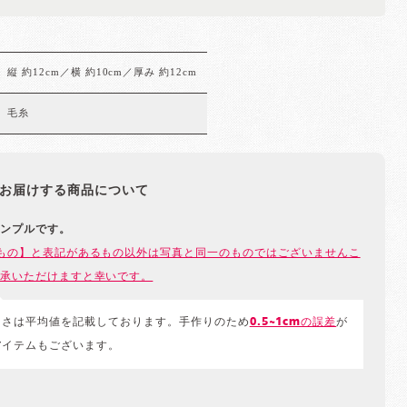
縦 約12cm／横 約10cm／厚み 約12cm
毛糸
お届けする商品について
ンプルです。
もの】と表記があるもの以外は写真と同一のものではございませんこ
承いただけますと幸いです。
きさは平均値を記載しております。手作りのため
0.5~1cmの誤差
が
アイテムもございます。