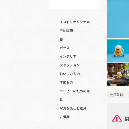
イロドリオリジナル
予約販売
器
ガラス
インテリア
ファッション
おいしいもの
季節もの
コーヒーのための道
会員登録
具
写真を楽しむ道具
古道具