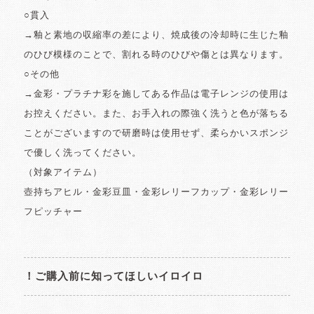
○貫入
→釉と素地の収縮率の差により、焼成後の冷却時に生じた釉
のひび模様のことで、割れる時のひびや傷とは異なります。
○その他
→金彩・プラチナ彩を施してある作品は電子レンジの使用は
お控えください。また、お手入れの際強く洗うと色が落ちる
ことがございますので研磨時は使用せず、柔らかいスポンジ
で優しく洗ってください。
（対象アイテム）
壺持ちアヒル・金彩豆皿・金彩レリーフカップ・金彩レリー
フピッチャー
！ご購入前に知ってほしいイロイロ