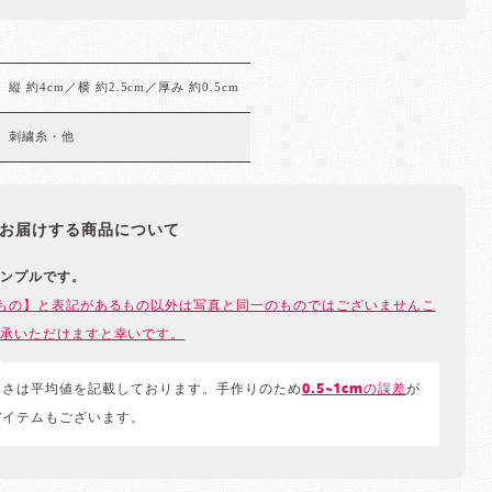
縦 約4cm／横 約2.5cm／厚み 約0.5cm
刺繍糸・他
お届けする商品について
ンプルです。
もの】と表記があるもの以外は写真と同一のものではございませんこ
承いただけますと幸いです。
きさは平均値を記載しております。手作りのため
0.5~1cmの誤差
が
アイテムもございます。