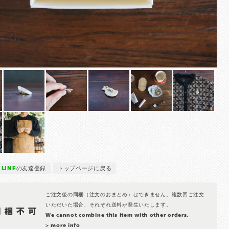
LINE
の友達登録
トップページに戻る
ご注文後の同梱（注文のおまとめ）はできません。複数回ご注文
いただいた場合、それぞれ送料が発生いたします。
We cannot combine this item with other orders.
> more info