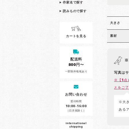
作家名で探す
読みもので探す
大きさ
素材
カートを見る
配送料
※
800円〜
一部除外地域あり
写真はサ
※【1点
とをご了
お問い合わせ
受付時間
※大
10:00-16:00
ある
［日月祝除く］
international
shipping