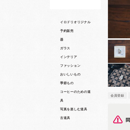
イロドリオリジナル
予約販売
器
ガラス
インテリア
ファッション
おいしいもの
季節もの
コーヒーのための道
会員登録
具
写真を楽しむ道具
古道具