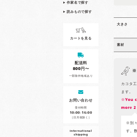
作家名で探す
読みもので探す
大きさ
カートを見る
素材
配送料
800円〜
※
一部除外地域あり
カコタ工
ます。
※You c
お問い合わせ
more 2 
受付時間
10:00-16:00
［日月祝除く］
※別
す。
international
shipping