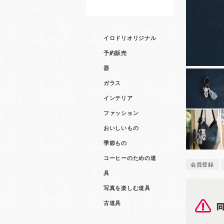
イロドリオリジナル
予約販売
器
ガラス
インテリア
ファッション
おいしいもの
季節もの
コーヒーのための道
会員登録
具
写真を楽しむ道具
古道具