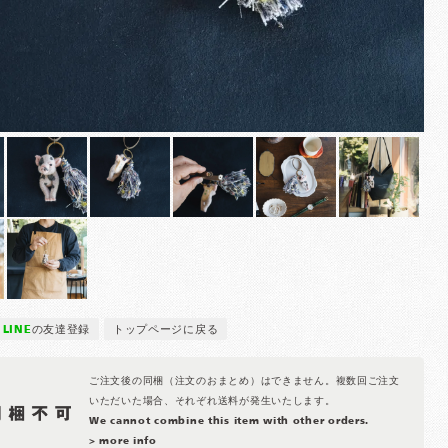
LINE
の友達登録
トップページに戻る
ご注文後の同梱（注文のおまとめ）はできません。複数回ご注文
いただいた場合、それぞれ送料が発生いたします。
We cannot combine this item with other orders.
> more info