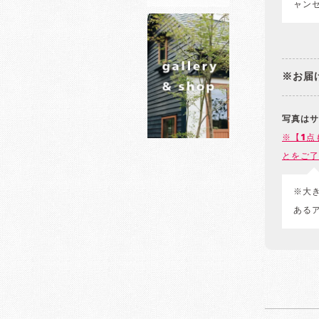
ャン
※お届
写真はサ
※【1点
とをご了
※大
ある