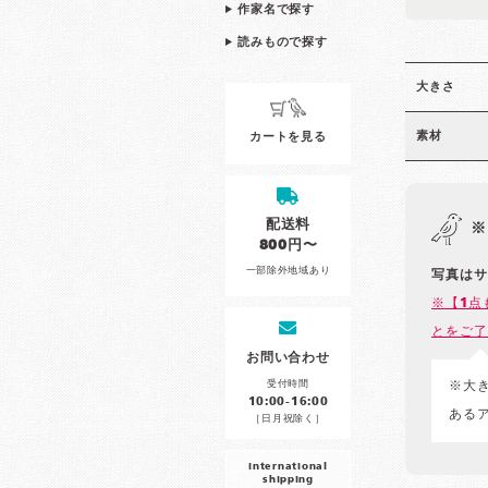
作家名で探す
読みもので探す
大きさ
素材
カートを見る
配送料
※
800円〜
一部除外地域あり
写真はサ
※【1点
とをご了
お問い合わせ
受付時間
※大
10:00-16:00
ある
［日月祝除く］
international
shipping