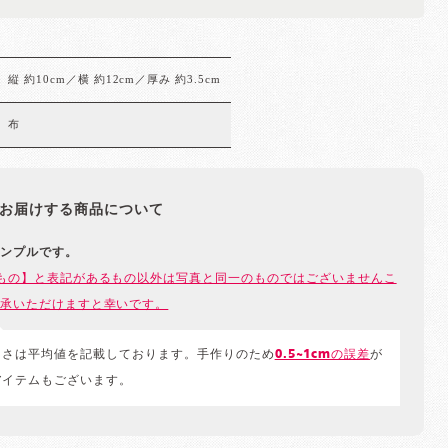
縦 約10cm／横 約12cm／厚み 約3.5cm
布
お届けする商品について
ンプルです。
もの】と表記があるもの以外は写真と同一のものではございませんこ
承いただけますと幸いです。
きさは平均値を記載しております。手作りのため
0.5~1cmの誤差
が
アイテムもございます。