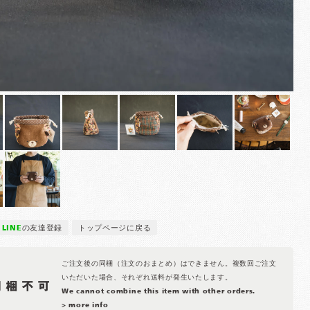
LINE
の友達登録
トップページに戻る
ご注文後の同梱（注文のおまとめ）はできません。複数回ご注文
いただいた場合、それぞれ送料が発生いたします。
We cannot combine this item with other orders.
> more info