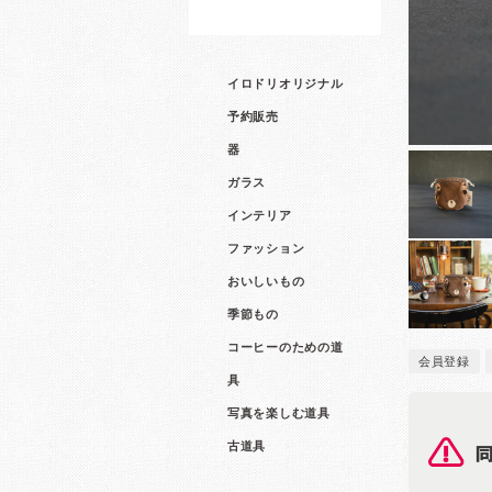
イロドリオリジナル
予約販売
器
ガラス
インテリア
ファッション
おいしいもの
季節もの
コーヒーのための道
会員登録
具
写真を楽しむ道具
古道具