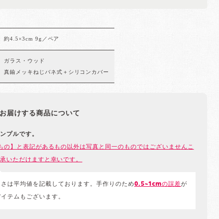
約4.5×3cm 9g／ペア
ガラス・ウッド
真鍮メッキねじバネ式＋シリコンカバー
お届けする商品について
ンプルです。
もの】と表記があるもの以外は写真と同一のものではございませんこ
承いただけますと幸いです。
きさは平均値を記載しております。手作りのため
0.5~1cmの誤差
が
アイテムもございます。