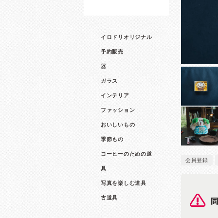
イロドリオリジナル
予約販売
器
ガラス
インテリア
ファッション
おいしいもの
季節もの
コーヒーのための道
会員登録
具
写真を楽しむ道具
古道具