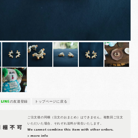
LINE
の友達登録
トップページに戻る
ご注文後の同梱（注文のおまとめ）はできません。複数回ご注文
いただいた場合、それぞれ送料が発生いたします。
We cannot combine this item with other orders.
> more info