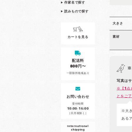
作家名で探す
読みもので探す
大きさ
素材
カートを見る
配送料
800円〜
※
一部除外地域あり
写真はサ
※【1点
とをご了
お問い合わせ
受付時間
10:00-16:00
※大
［日月祝除く］
ある
international
shipping