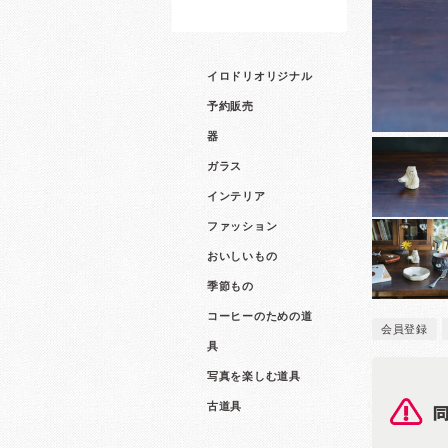
イロドリオリジナル
予約販売
器
ガラス
インテリア
ファッション
おいしいもの
季節もの
コーヒーのための道
会員登録
具
写真を楽しむ道具
古道具