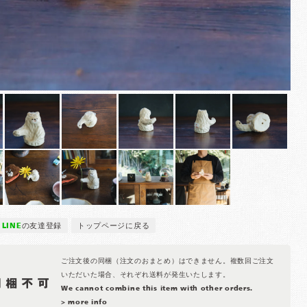
LINE
の友達登録
トップページに戻る
ご注文後の同梱（注文のおまとめ）はできません。複数回ご注文
いただいた場合、それぞれ送料が発生いたします。
We cannot combine this item with other orders.
> more info