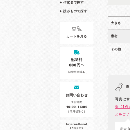
作家名で探す
読みもので探す
大きさ
素材
カートを見る
その他
配送料
800円〜
一部除外地域あり
※
お問い合わせ
写真はサ
受付時間
※【1点
10:00-16:00
［日月祝除く］
とをご了
international
shipping
※大