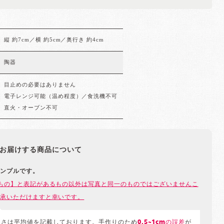
縦 約7cm／横 約5cm／奥行き 約4cm
陶器
目止めの必要はありません
電子レンジ可能（温め程度）／食洗機不可
直火・オーブン不可
お届けする商品について
ンプルです。
もの】と表記があるもの以外は写真と同一のものではございませんこ
承いただけますと幸いです。
きさは平均値を記載しております。手作りのため
0.5~1cmの誤差
が