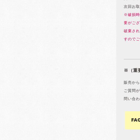
次回お取
※破損時
要がござ
破棄され
すのでご
※（重
販売から
ご質問が
問い合わ
FA