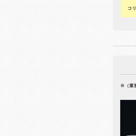
コ
※（重