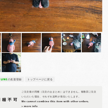
LINE
の友達登録
トップページに戻る
ご注文後の同梱（注文のおまとめ）はできません。複数回ご注文
いただいた場合、それぞれ送料が発生いたします。
We cannot combine this item with other orders.
> more info