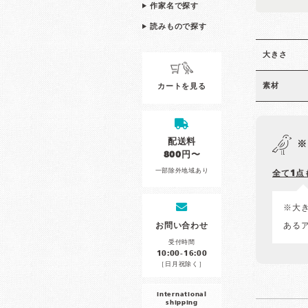
作家名で探す
読みもので探す
大きさ
素材
カートを見る
配送料
※
800円〜
一部除外地域あり
全て1点
※大
お問い合わせ
ある
受付時間
10:00-16:00
［日月祝除く］
international
shipping