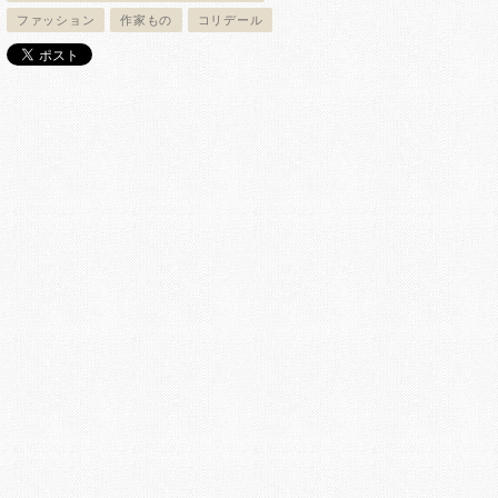
ファッション
作家もの
コリデール