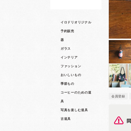
イロドリオリジナル
予約販売
器
ガラス
インテリア
ファッション
おいしいもの
季節もの
コーヒーのための道
会員登録
具
写真を楽しむ道具
古道具