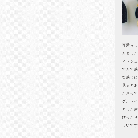
可愛らし
きました
ィッシュ
できて感
な感じに
見るとあ
ださって
グ。ライ
とした瞬
ぴったり
しいです