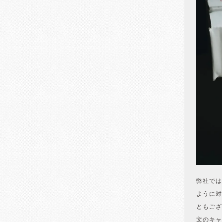
弊社では
ように対
ともござ
文のキャ