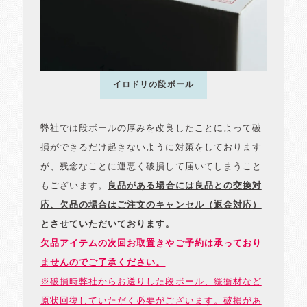
イロドリの段ボール
弊社では段ボールの厚みを改良したことによって破
損ができるだけ起きないように対策をしております
が、残念なことに運悪く破損して届いてしまうこと
もございます。
良品がある場合には良品との交換対
応、欠品の場合はご注文のキャンセル（返金対応）
とさせていただいております。
欠品アイテムの次回お取置きやご予約は承っており
ませんのでご了承ください。
※破損時弊社からお送りした段ボール、緩衝材など
原状回復していただく必要がございます。破損があ