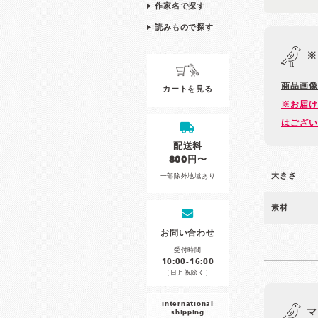
作家名で探す
読みもので探す
※
商品画像
カートを見る
※お届け
はござい
配送料
800円〜
大きさ
一部除外地域あり
素材
お問い合わせ
受付時間
10:00-16:00
［日月祝除く］
international
マ
shipping