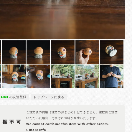
LINE
の友達登録
トップページに戻る
ご注文後の同梱（注文のおまとめ）はできません。複数回ご注文
いただいた場合、それぞれ送料が発生いたします。
We cannot combine this item with other orders.
> more info