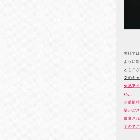
弊社では
ように対
ともござ
文のキャ
欠品アイ
い。
※破損時
要がござ
破棄され
すのでご