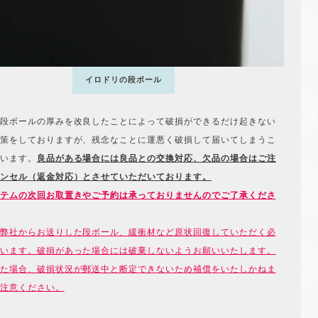
イロドリの段ボール
段ボールの厚みを改良したことによって破損ができるだけ起きない
策をしておりますが、残念なことに運悪く破損して届いてしまうこ
います。
良品がある場合には良品との交換対応、欠品の場合はご注
ンセル（返金対応）とさせていただいております。
テムの次回お取置きやご予約は承っておりませんのでご了承くださ
弊社からお送りした段ボール、緩衝材など原状回復していただく必
います。破損があった場合には破棄しないようお願いいたします。
た場合、破損状況が郵送中と断定できないため補償をいたしかねま
注意ください。