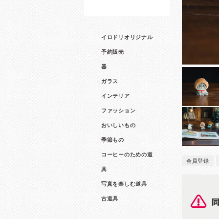
イロドリオリジナル
予約販売
器
ガラス
インテリア
ファッション
おいしいもの
季節もの
コーヒーのための道
会員登録
具
写真を楽しむ道具
古道具