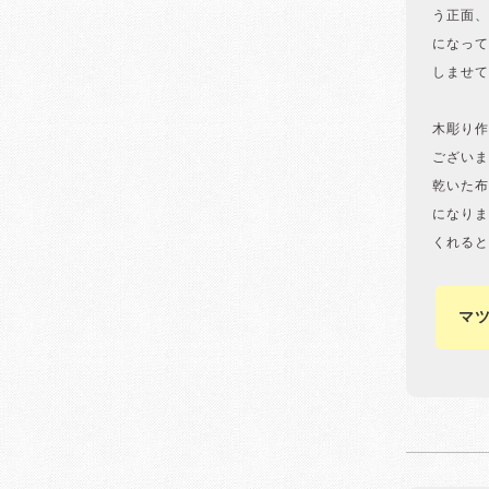
う正面、
になって
しませて
木彫り作
ございま
乾いた布
になりま
くれると
マ