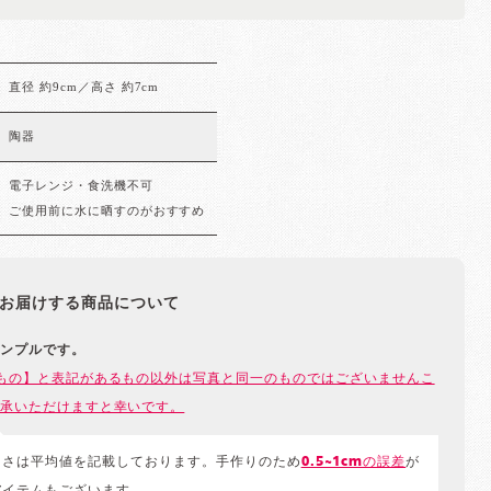
直径 約9cm／高さ 約7cm
陶器
電子レンジ・食洗機不可
ご使用前に水に晒すのがおすすめ
お届けする商品について
ンプルです。
もの】と表記があるもの以外は写真と同一のものではございませんこ
承いただけますと幸いです。
きさは平均値を記載しております。手作りのため
0.5~1cmの誤差
が