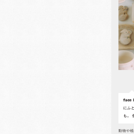
fac
にふ
も。
動物や植