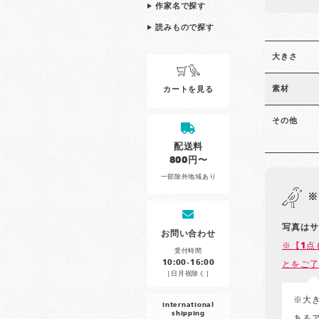
作家名で探す
読みもので探す
大きさ
素材
カートを見る
その他
配送料
800円〜
一部除外地域あり
※
写真はサ
お問い合わせ
※【1点
受付時間
10:00-16:00
とをご了
［日月祝除く］
※大
international
shipping