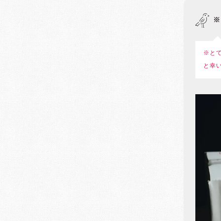
※
※と
と幸