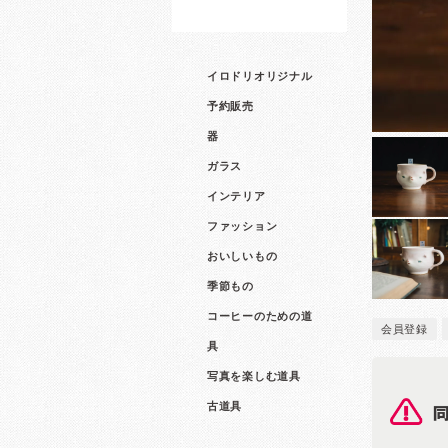
イロドリオリジナル
予約販売
器
ガラス
インテリア
ファッション
おいしいもの
季節もの
コーヒーのための道
会員登録
具
写真を楽しむ道具
古道具