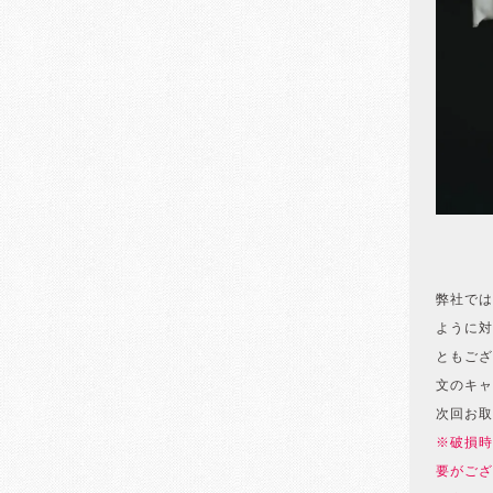
弊社では
ように対
ともござ
文のキャ
次回お取
※破損時
要がござ