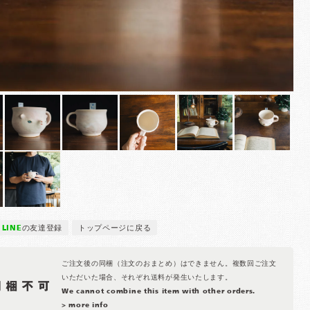
LINE
の友達登録
トップページに戻る
ご注文後の同梱（注文のおまとめ）はできません。複数回ご注文
いただいた場合、それぞれ送料が発生いたします。
We cannot combine this item with other orders.
> more info