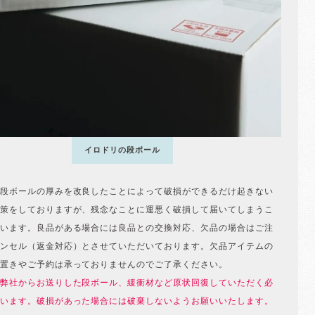
イロドリの段ボール
段ボールの厚みを改良したことによって破損ができるだけ起きない
策をしておりますが、残念なことに運悪く破損して届いてしまうこ
います。良品がある場合には良品との交換対応、欠品の場合はご注
ンセル（返金対応）とさせていただいております。欠品アイテムの
置きやご予約は承っておりませんのでご了承ください。
弊社からお送りした段ボール、緩衝材など原状回復していただく必
います。破損があった場合には破棄しないようお願いいたします。