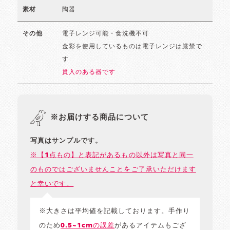
陶器
素材
電子レンジ可能・食洗機不可
その他
金彩を使用しているものは電子レンジは厳禁で
す
貫入のある器です
※お届けする商品について
写真はサンプルです。
※【1点もの】と表記があるもの以外は写真と同一
のものではございませんことをご了承いただけます
と幸いです。
※大きさは平均値を記載しております。手作り
のため
0.5~1cmの誤差
があるアイテムもござ