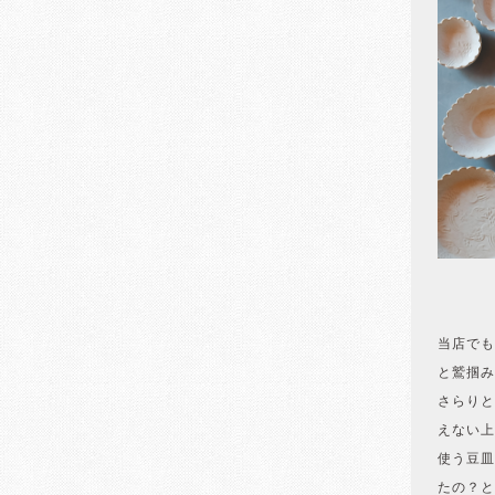
当店でも
と鷲掴み
さらりと
えない上
使う豆皿
たの？と