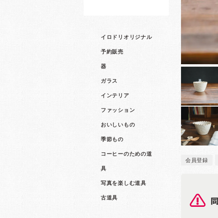
イロドリオリジナル
予約販売
器
ガラス
インテリア
ファッション
おいしいもの
季節もの
コーヒーのための道
会員登録
具
写真を楽しむ道具
古道具