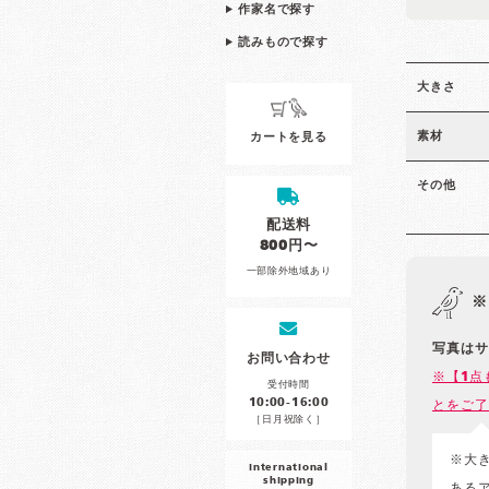
作家名で探す
読みもので探す
大きさ
素材
カートを見る
その他
配送料
800円〜
一部除外地域あり
※
写真はサ
お問い合わせ
※【1点
受付時間
10:00-16:00
とをご了
［日月祝除く］
※大
international
shipping