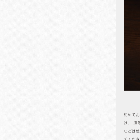
初めてお
け、 皿
などは使
てくださ