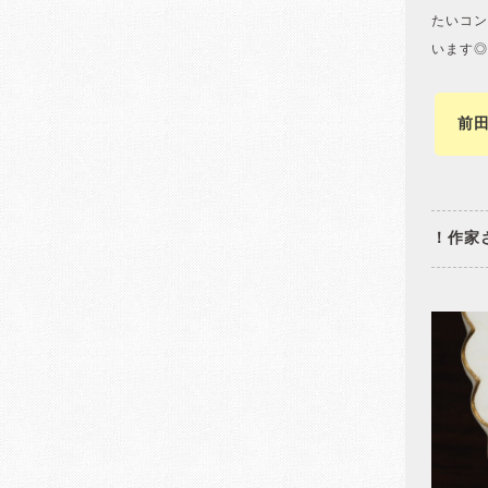
たいコン
います◎
前
！作家