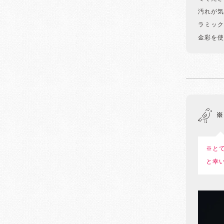
汚れが気
ラミック
金彩を使
※
※と
と幸