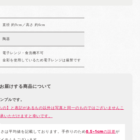
直径 約9cm／高さ 約6cm
陶器
電子レンジ・食洗機不可
金彩を使用しているため電子レンジは厳禁です
お届けする商品について
ンプルです。
もの】と表記があるもの以外は写真と同一のものではございませんこ
承いただけますと幸いです。
きさは平均値を記載しております。手作りのため
0.5~1cmの誤差
が